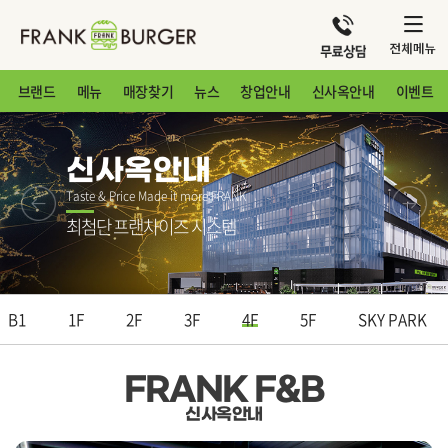
브랜드
메뉴
매장찾기
뉴스
창업안내
신사옥안내
이벤트
신사옥안내
Taste & Price Made it more FRANK
최첨단 프랜차이즈 시스템​
B1
1F
2F
3F
4F
5F
SKY PARK
FRANK F&B
신사옥안내