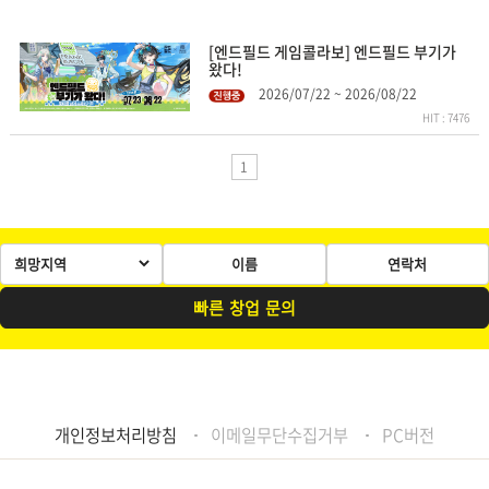
[엔드필드 게임콜라보] 엔드필드 부기가
왔다!
2026/07/22 ~ 2026/08/22
HIT : 7476
1
빠
른
창
업
문
의
개인정보처리방침
이메일무단수집거부
PC버전