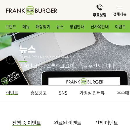
브랜드
메뉴
매장찾기
뉴스
창업안내
신사옥안내
이벤트
뉴스
Taste & Price Made it more FRANK
언제나 고객과 소통하고 고객 만족을 우선시합니다
이벤트
홍보광고
SNS
가맹점 인터뷰
우수매
진행 중 이벤트
완료된 이벤트
전체 이벤트