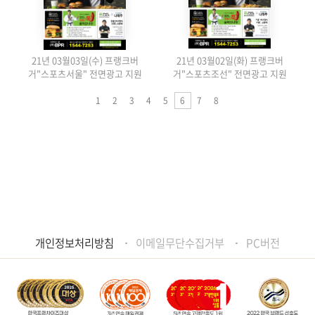
21년 03월03일(수) 프랭크버
21년 03월02일(화) 프랭크버
거"스포츠서울" 전면광고 지원
거"스포츠조선" 전면광고 지원
1
2
3
4
5
6
7
8
개인정보처리방침
이메일무단수집거부
PC버전