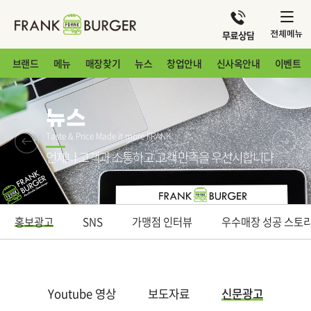
브랜드
메뉴
매장찾기
뉴스
창업안내
신사옥안내
이벤트
뉴스
Taste & Price Made it more FRANK
언제나 고객과 소통하고 고객 만족을 우선시합니다
홍보광고
SNS
가맹점 인터뷰
우수매장 성공 스토
Youtube 영상
보도자료
신문광고