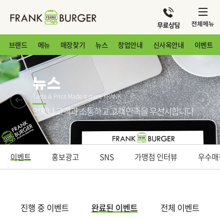
브랜드
메뉴
매장찾기
뉴스
창업안내
신사옥안내
이벤트
뉴스
Taste & Price Made it more FRANK
언제나 고객과 소통하고 고객 만족을 우선시합니다
이벤트
홍보광고
SNS
가맹점 인터뷰
우수매
진행 중 이벤트
완료된 이벤트
전체 이벤트